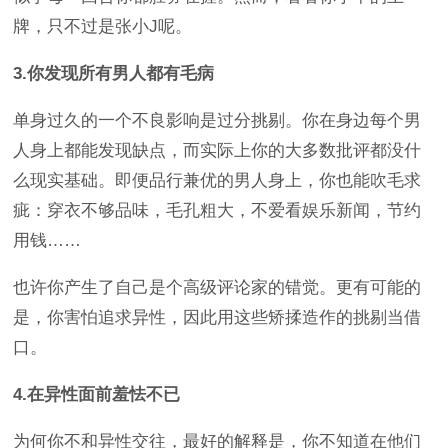
牌，只不过是张小J呢。
3.你发现所有男人都有毛病
单身过久的一个不良影响是过分挑剔。你在身边每个男
人身上都能发现缺点，而实际上你的大多数批评都没什
么现实基础。即便品行兼优的男人身上，你也能吹毛求
疵：穿衣不够品味，毛孔粗大，不爱看娱乐新闻，节约
用钱……
也许你产生了自己是个高级评论家的错觉。更有可能的
是，你害怕追求异性，因此用这些矫揉造作的挑剔当借
口。
4.在异性面前羞怯不已
为何你不和异性交往，最好的解释是，你不知道在他们