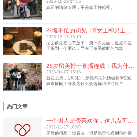
2025-10-29 14:35
真正的情绪管理，不是靠压抑感受。
不慌不忙的初见（S女士和男士的见面动态）
2025-12-13 15:10
见面前先把心态放平，第一次见面，重点不在
于得到一个承诺，而在于感受彼此的气场
28岁留美博士直播连线：我为什么选择阿里红娘？
2026-01-07 15:16
就在上周，1月3日，新婚不久的她做客阿里红
娘直播间！分享为什么会选择阿里红娘？
热门文章
一个男人是否喜欢你，这几点可以告诉你！
2021-11-17 10:00
尽管他很想向你表白，但是他害怕遭到你的拒