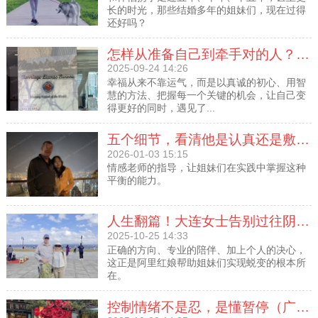
长的时光，那些结婚多年的姐妹们，现在过得
还好吗？
怎样从准备自己到牵手对的人？你能复制的实操指南
2025-09-24 14:26
幸福从来不靠运气，而是以真诚的初心、用智
慧的方法、把握每一个关键的机会，让自己变
得更好的同时，遇见了...
五个细节，看清他是认真还是敷衍？（山东女士和男士的见面动态）
2026-01-03 15:15
情感老师的指导，让姐妹们在实践中掌握这种
平衡的能力。
人生翻篇！大连女士告别过往阴霾，与家人团圆
2025-10-25 14:33
正确的方向、专业的陪伴、加上个人的决心，
这正是阿里红娘帮助姐妹们实现蜕变的根本所
在。
控制情绪不是忍，是懂暂停（广西女士和男士的见面动态）