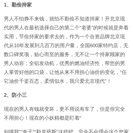
1、勤俭持家
男人不怕挣不来钱，就怕不勤俭不知道持家！开北京现
代的男人在最初选择自己的第二个“老婆”的时候就是奔着
实用，节俭持家的要求去的，作为一个合资品牌北京现
代从10年发展到几百万的用户量，全国600家特约店，无
数口碑奖项，贴心而至的服务，无不让一个持家顾家的
男人动容；全铝发动机，优秀的燃油经济性，帮您的男
人掌管好他的口袋，让他从来不用担心油价的变化，“任
它油价千姿百态，柔情似水，我只爱北京现代”！
2、防小三
现在的男人有钱就变坏，更不用说有车了，但是你完全
不用担心！现在的小妖精都是盯着“
别摸我”“奔子”“勒克萨斯”这些驴，完全不会理会这个您家