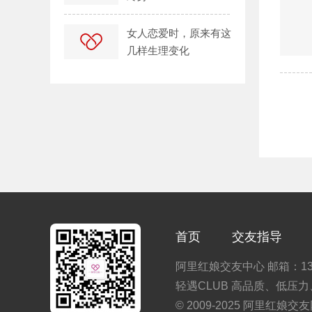
女人恋爱时，原来有这
几样生理变化
首页
交友指导
阿里红娘交友中心 邮箱：1301
轻遇CLUB 高品质、低压
© 2009-2025 阿里红娘