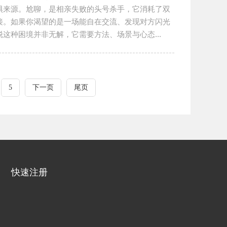
惧来源。尬聊，是相亲失败的头号杀手，它消耗了双
接。如果你渴望的是一场能自在交流、发现对方闪光
这种困境并非无解，它需要方法、场景与心态...
5
下一页
尾页
快速注册