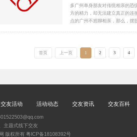
多广州单身朋友对传统相亲的恐
方的精力，却无法建立真正的连
点的广州不尬聊相亲，那么，摆脱
首页
上一页
1
2
3
4
交友活动
活动动态
交友资讯
交友百科
522503@qq.com
力、主题式线下交友
交友网 版权所有
粤ICP备18108392号