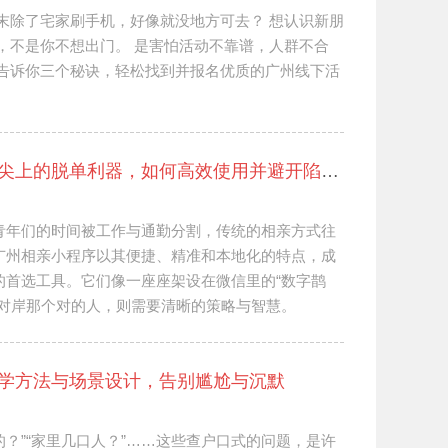
末除了宅家刷手机，好像就没地方可去？ 想认识新朋
，不是你不想出门。 是害怕活动不靠谱，人群不合
，告诉你三个秘诀，轻松找到并报名优质的广州线下活
广州相亲小程序全攻略：指尖上的脱单利器，如何高效使用并避开陷阱？
青年们的时间被工作与通勤分割，传统的相亲方式往
广州相亲小程序以其便捷、精准和本地化的特点，成
的首选工具。它们像一座座架设在微信里的“数字鹊
到对岸那个对的人，则需要清晰的策略与智慧。
学方法与场景设计，告别尴尬与沉默
的？”“家里几口人？”……这些查户口式的问题，是许